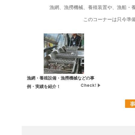
漁網、漁撈機械、養殖装置や、漁船・
このコーナーは只今準
漁網・養殖設備・漁撈機械などの事
例・実績を紹介！