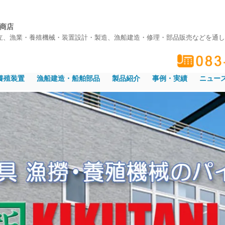
吉商店
立、漁業・養殖機械・装置設計・製造、漁船建造・修理・部品販売などを通し
養殖装置
漁船建造・船舶部品
製品紹介
事例・実績
ニュー