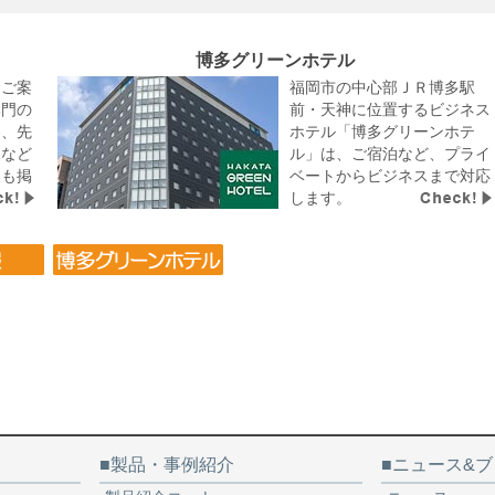
博多グリーンホテル
をご案
福岡市の中心部ＪＲ博多駅
部門の
前・天神に位置するビジネス
容、先
ホテル「博多グリーンホテ
像など
ル」は、ご宿泊など、プライ
報も掲
ベートからビジネスまで対応
します。
製品・事例紹介
ニュース&ブ