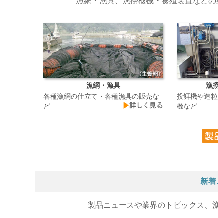
漁網・漁具、漁撈機械・養殖装置などの
漁網・漁具
漁
各種漁網の仕立て・各種漁具の販売な
投餌機や造粒
ど
機など
-新
製品ニュースや業界のトピックス、