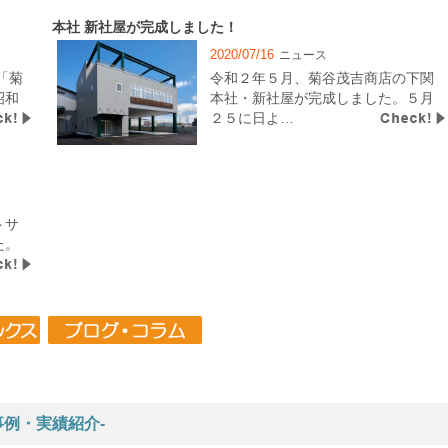
本社 新社屋が完成しました！
2020/07/16
ニュース
「菊
令和２年５月、菊谷茂吉商店の下関
昭和
本社・新社屋が完成しました。５月
２５に日よ…
トサ
た。
事例・実績紹介-