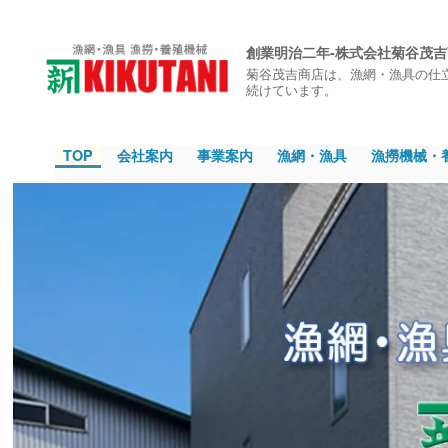
創業明治二年-株式会社菊谷茂
菊谷茂吉商店は、漁網・漁具の仕
続けています。
TOP
会社案内
事業案内
漁網・漁具
漁撈機械・