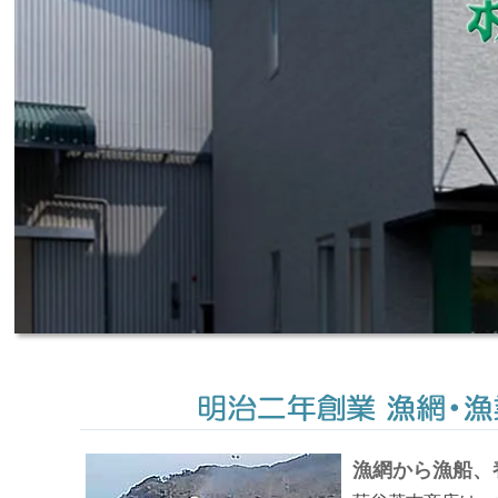
漁網から漁船、